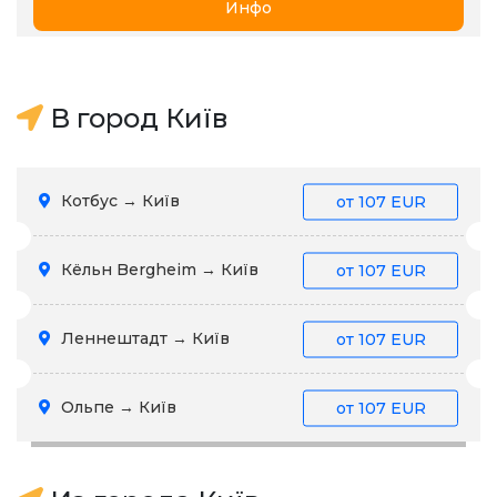
Инфо
В город Київ
Котбус → Київ
от
107 EUR
Кёльн Bergheim → Київ
от
107 EUR
Леннештадт → Київ
от
107 EUR
Ольпе → Київ
от
107 EUR