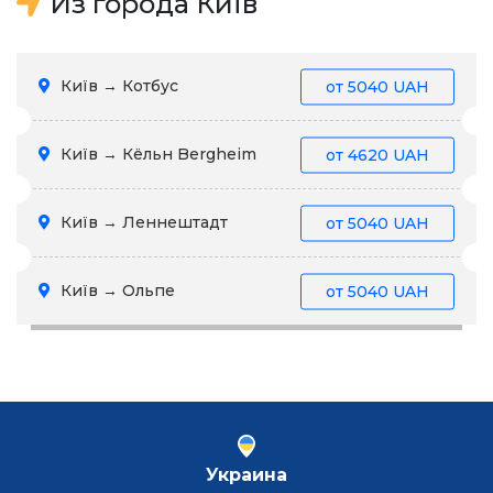
Из города Київ
Київ → Котбус
от
5040 UAH
Київ → Кёльн Bergheim
от
4620 UAH
Київ → Леннештадт
от
5040 UAH
Київ → Ольпе
от
5040 UAH
Украина