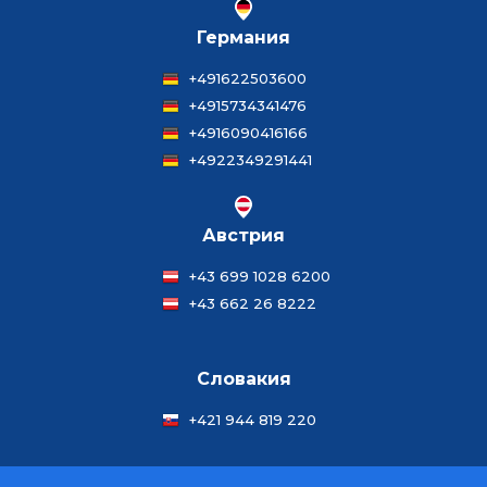
Германия
+491622503600
+4915734341476
+4916090416166
+4922349291441
Австрия
+43 699 1028 6200
+43 662 26 8222
Словакия
+421 944 819 220