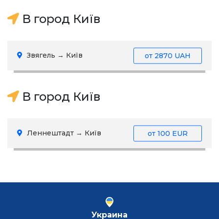
В город Київ
Звягель → Київ
от
2870 UAH
В город Київ
Леннештадт → Київ
от
100 EUR
Украина