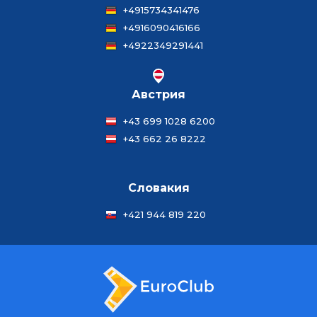
+4915734341476
+4916090416166
+4922349291441
Австрия
+43 699 1028 6200
+43 662 26 8222
Словакия
+421 944 819 220