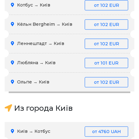
Котбус → Київ
от
102 EUR
Кёльн Bergheim → Київ
от
102 EUR
Леннештадт → Київ
от
102 EUR
Любляна → Київ
от
101 EUR
Ольпе → Київ
от
102 EUR
Из города Київ
Київ → Котбус
от
4760 UAH