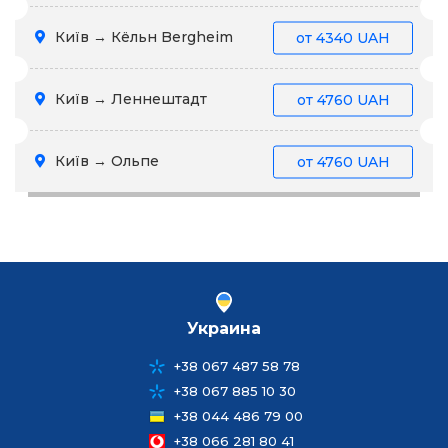
Київ → Кёльн Bergheim
от
4340 UAH
Київ → Леннештадт
от
4760 UAH
Київ → Ольпе
от
4760 UAH
Украина
+38 067 487 58 78
+38 067 885 10 30
+38 044 486 79 00
+38 066 281 80 41