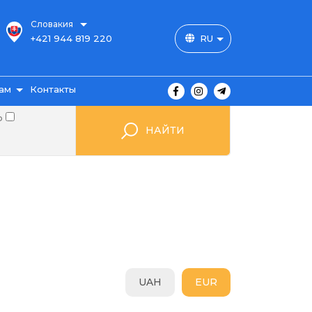
Словакия
+421 944 819 220
RU
ам
Контакты
о
НАЙТИ
ы
ажа
UAH
EUR
мые