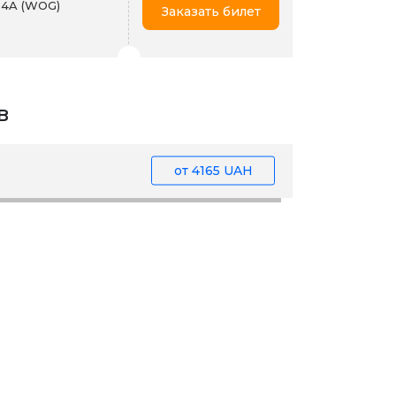
 4A (WOG)
Заказать билет
в
от
4165 UAH