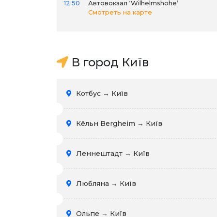
12:50
Автовокзал ‘Wilhelmshohe’
Смотреть на карте
В город Київ
Котбус → Київ
Кёльн Bergheim → Київ
Леннештадт → Київ
Любляна → Київ
Ольпе → Київ