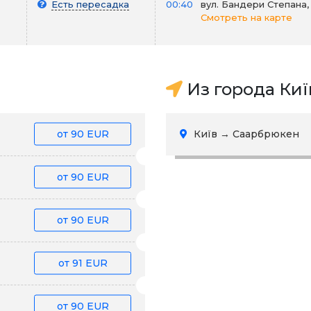
Есть пересадка
00:40
вул. Бандери Степана,
Смотреть на карте
Из города Киї
от
90 EUR
Київ → Саарбрюкен
от
90 EUR
от
90 EUR
от
91 EUR
от
90 EUR