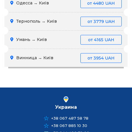
Одесса → Київ
от
4480 UAH
Тернополь → Київ
от
3779 UAH
Умань → Київ
от
4165 UAH
Винница → Київ
от
3954 UAH
Украина
+38 067 487 58 78
+38 067 885 10 30