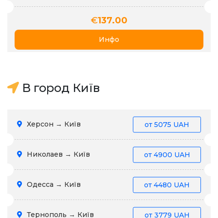
€
137.00
Инфо
В город Київ
Херсон → Київ
от
5075 UAH
Николаев → Київ
от
4900 UAH
Одесса → Київ
от
4480 UAH
Тернополь → Київ
от
3779 UAH