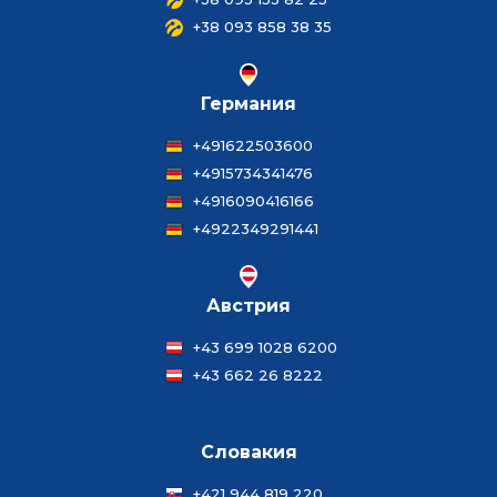
+38 093 858 38 35
Германия
+491622503600
+4915734341476
+4916090416166
+4922349291441
Австрия
+43 699 1028 6200
+43 662 26 8222
Словакия
+421 944 819 220