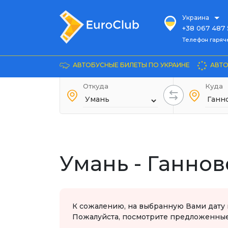
Украина
+38 067 487 
Телефон гарячей л
Телефон гаряч
+38 067 885 
Довідка
АВТОБУСНЫЕ БИЛЕТЫ ПО УКРАИНЕ
АВТО
+38 044 486
+38 066 281 
Откуда
Куда
+38 067 240 
+38 093 153 
+38 093 858 
Умань - Ганнов
К сожалению, на выбранную Вами дату 
Пожалуйста, посмотрите предложенные 