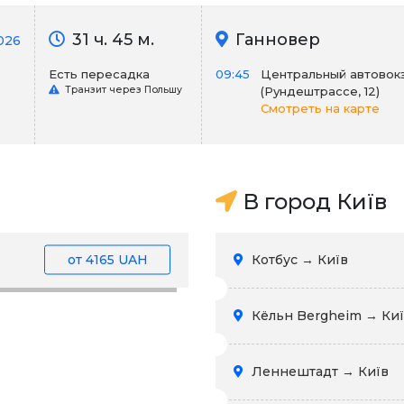
31 ч. 45 м.
Ганновер
026
Есть пересадка
09:45
Центральный автовок
Транзит через Польшу
(Рундештрассе, 12)
Смотреть на карте
В город Київ
от
4165 UAH
Котбус → Київ
Кёльн Bergheim → Ки
Леннештадт → Київ