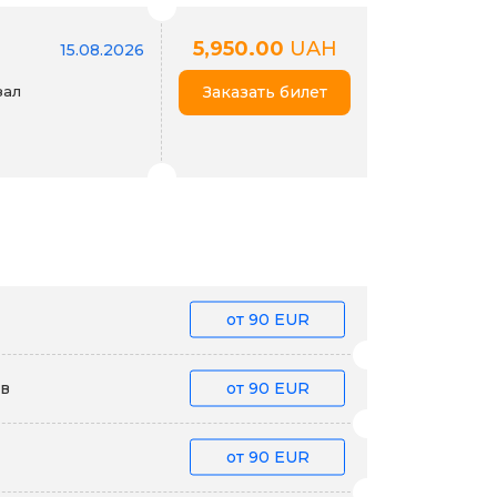
5,950.00
UAH
15.08.2026
зал
Заказать билет
от
90 EUR
їв
от
90 EUR
от
90 EUR