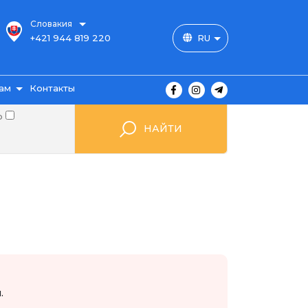
Словакия
+421 944 819 220
RU
ам
Контакты
о
НАЙТИ
ы
ажа
мые
.