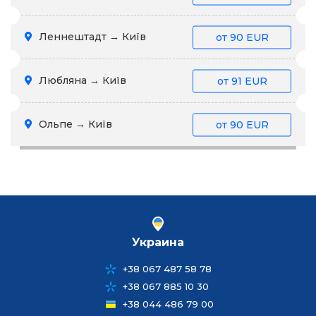
Леннештадт → Київ
от
90 EUR
Любляна → Київ
от
91 EUR
Ольпе → Київ
от
90 EUR
Украина
+38 067 487 58 78
+38 067 885 10 30
+38 044 486 79 00