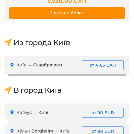
5,950.00
UAH
Заказать билет
Из города Київ
Київ → Саарбрюкен
от
4165 UAH
В город Київ
Котбус → Київ
от
90 EUR
Кёльн Bergheim → Київ
от
90 EUR