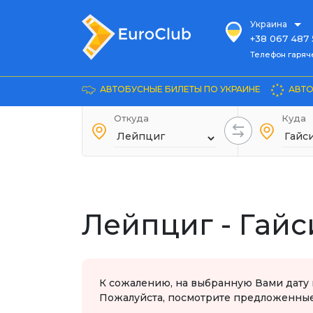
Украина
+38 067 487 
Телефон гарячей л
Телефон гаряч
+38 067 885 
Довідка
АВТОБУСНЫЕ БИЛЕТЫ ПО УКРАИНЕ
АВТО
+38 044 486
+38 066 281 
Откуда
Куда
+38 067 240 
+38 093 153 
+38 093 858 
Лейпциг - Гайс
К сожалению, на выбранную Вами дату 
Пожалуйста, посмотрите предложенные 