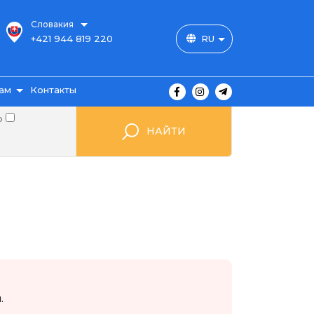
Словакия
+421 944 819 220
RU
ам
Контакты
о
НАЙТИ
ы
ажа
мые
.