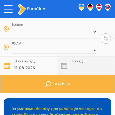
Звідки
Куди
Дата виїзду
Назад
ЗНАЙТИ
За умовами безвізу для українців які їдуть до
країн Євросоюзу обов’язково знадобиться