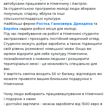
автобусами працювати в Німеччину і Австрію.
За студентською програмою молоді люди збирали
полуницю, спаржу, яблука та інші
сільськогосподарські культури.
Найбільші ферми
Ростка
,
Ганновера
,
Дрездена
та
Берліна
надали робочі місця для молоді.
Під час перебування на роботі в Німеччині студенти
застраховані і проходять постійний медичний огляд.
Студенти можуть добре заробити, а також підвищити
свій рівень розмовної німецької мови. Якщо ви
мріяли відкрити для себе культуру Німеччини,
познайомитися з новими людьми і розширити
територіальні межі - ця можливість спеціально для
вас.
У вартість квитка входить 50 кг багажу, відповідно ви
можете привезти вашим близьким подарунки з
Німеччини.
Чому люди вибирають працевлаштування в Німеччині
і подорож з нами:
• достойні зарплати - можна заробляти від 1500 євро в