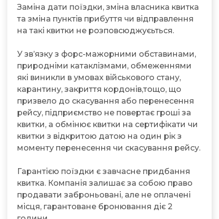
Заміна дати поїздки, зміна власника квитка
та зміна пунктів прибуття чи відправлення
на такі квитки не розповсюджуєьться.
У зв’язку з форс-мажорними обставинами,
природніми катаклізмами, обмеженнями
які виникли в умовах військового стану,
карантину, закриття кордонів,тощо, що
призвело до скасування або перенесення
рейсу, підприємство не повертає гроші за
квитки, а обмінює квитки на сертифікати чи
квитки з відкритою датою на один рік з
моменту перенесення чи скасування рейсу.
Гарантією поїздки є завчасне придбання
квитка. Компанія залишає за собою право
продавати заброньовані, але не оплачені
місця, гарантоване бронювання діє 2
години.