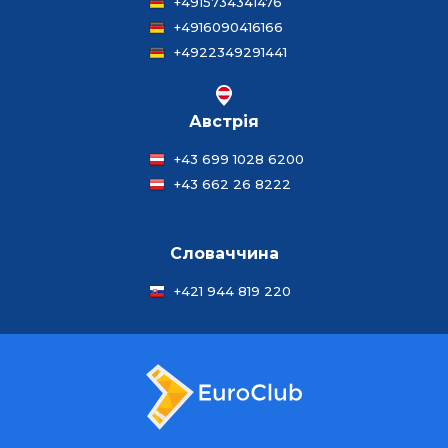
+4915734341476
+4916090416166
+4922349291441
Австрія
+43 699 1028 6200
+43 662 26 8222
Словаччина
+421 944 819 220