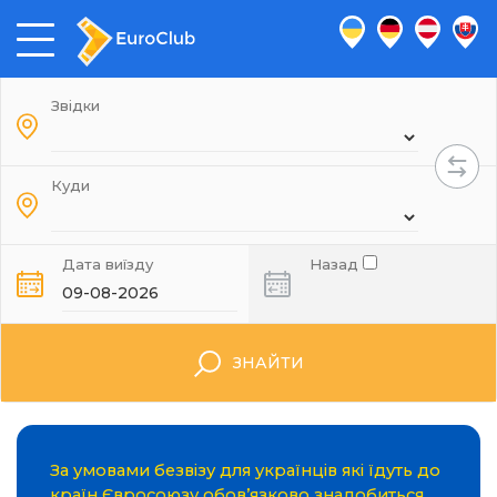
Звідки
Куди
Дата виїзду
Назад
ЗНАЙТИ
За умовами безвізу для українців які їдуть до
країн Євросоюзу обов’язково знадобиться