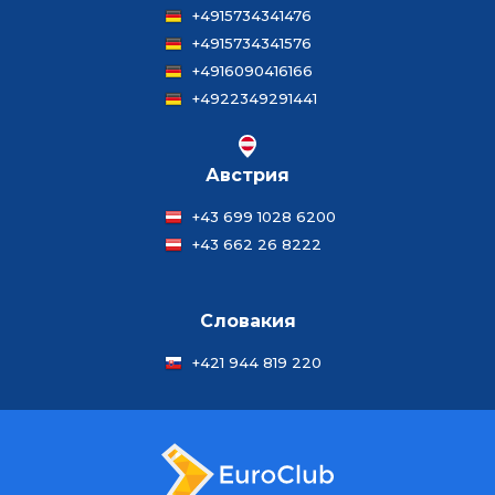
+4915734341476
+4915734341576
+4916090416166
+4922349291441
Австрия
+43 699 1028 6200
+43 662 26 8222
Словакия
+421 944 819 220