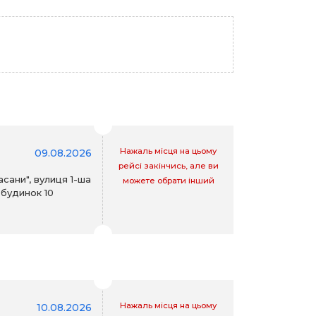
Нажаль місця на цьому
09.08.2026
рейсі закінчись, але ви
асани", вулиця 1-ша
можете обрати інший
 будинок 10
Нажаль місця на цьому
10.08.2026