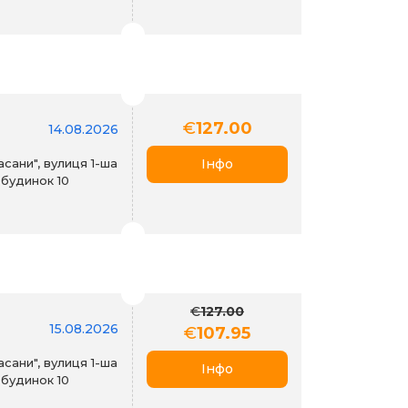
€
127.00
14.08.2026
асани", вулиця 1-ша
Інфо
 будинок 10
€
127.00
15.08.2026
€
107.95
асани", вулиця 1-ша
Інфо
 будинок 10