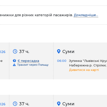
знижки для різних категорій пасажирів.
Докладніше...
37 ч.
Суми
026
ее
Є пересадка
06:00
Зупинка "Львівські Кру
Транзит через Польщу
Набережна р. Стрілки;
Дивитися на карті
37 ч.
Суми
026