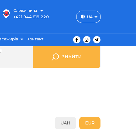
Словаччина
+421 944 819 220
UA
асажирів
Контакт
користувача
ЗНАЙТИ
 club
шрути
витка
одорожі
ення
гуків
ання
UAH
EUR