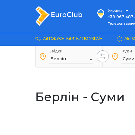
Україна
+38 067 487 
Телефон гарячої ліні
Телефон гарячої
+38 067 885 
Довідка
АВТОБУСНІ КВИТКИ ПО УКРАЇНІ
АВТО
+38 044 486
+38 066 281 
Звідки
Куди
+38 067 240 
+38 093 153 
+38 093 858 
Берлін - Суми