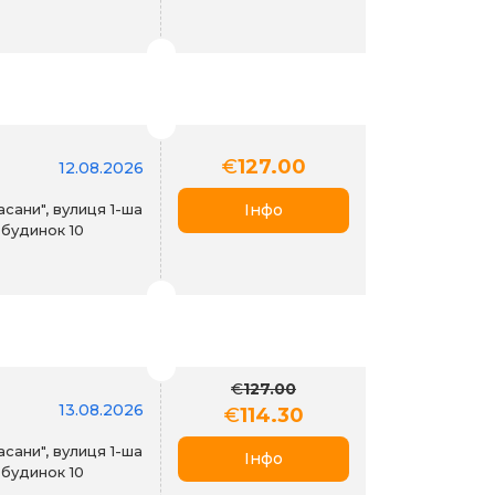
€
127.00
12.08.2026
асани", вулиця 1-ша
Інфо
 будинок 10
€
127.00
13.08.2026
€
114.30
асани", вулиця 1-ша
Інфо
 будинок 10