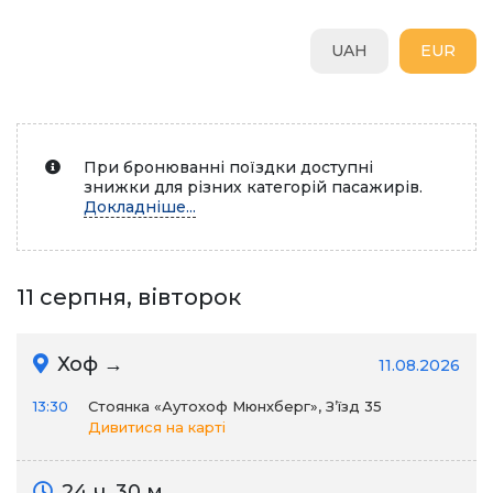
UAH
EUR
При бронюванні поїздки доступні
знижки для різних категорій пасажирів.
Докладніше...
11 серпня, вівторок
Хоф →
11.08.2026
13:30
Стоянка «Аутохоф Мюнхберг», З’їзд 35
Дивитися на карті
24 ч. 30 м.