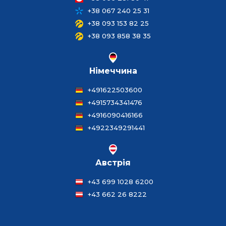
+38 067 240 25 31
+38 093 153 82 25
+38 093 858 38 35
Німеччина
+491622503600
+4915734341476
+4916090416166
+4922349291441
Австрія
+43 699 1028 6200
+43 662 26 8222