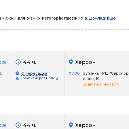
знижки для різних категорій пасажирів.
Докладніше...
44 ч.
Херсон
026
,
Є пересадка
07:00
Зупинка ТРЦ "Європорт
Транзит через Польщу
шосе, 19
Дивитися на карті
44 ч.
Херсон
026