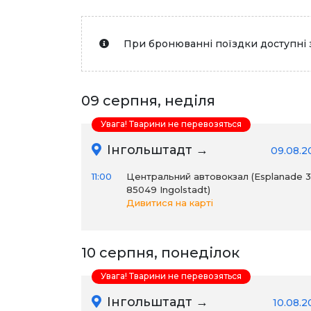
При бронюванні поїздки доступні 
09 серпня, неділя
Увага! Тварини не перевозяться
Інгольштадт →
09.08.2
11:00
Центральний автовокзал (Esplanade 31
85049 Ingolstadt)
Дивитися на карті
10 серпня, понеділок
Увага! Тварини не перевозяться
Інгольштадт →
10.08.2