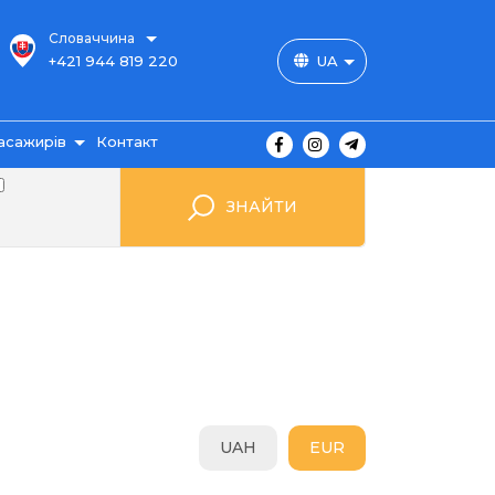
Словаччина
+421 944 819 220
UA
асажирів
Контакт
користувача
ЗНАЙТИ
 club
шрути
витка
одорожі
ення
гуків
ання
UAH
EUR