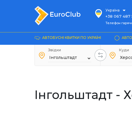
Україна
+38 067 487 
Телефон гарячої ліні
Телефон гарячої
+38 067 885 
Довідка
АВТОБУСНІ КВИТКИ ПО УКРАЇНІ
АВТО
+38 044 486
+38 066 281 
Звідки
Куди
+38 067 240 
+38 093 153 
+38 093 858 
Інгольштадт - 