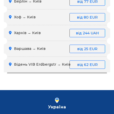
Берлін → Київ
від
77 EUR
Хоф → Київ
від
80 EUR
Харків → Київ
від
244 UAH
Варшава → Київ
від
25 EUR
Відень VIB Erdbergstr → Київ
від
62 EUR
Україна