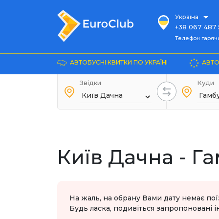
Україна
+38 067 487 
Телефон гарячої ліні
Телефон гарячої
+38 067 885 
Довідка
АВТОБУСНІ КВИТКИ ПО УКРАЇНІ
АВТО
+38 044 486
+38 066 281 
Звідки
Куди
+38 067 240 
+38 093 153 
+38 093 858 
Київ Дачна - Г
На жаль, на обрану Вами дату немає пої
Будь ласка, подивіться запропоновані ін