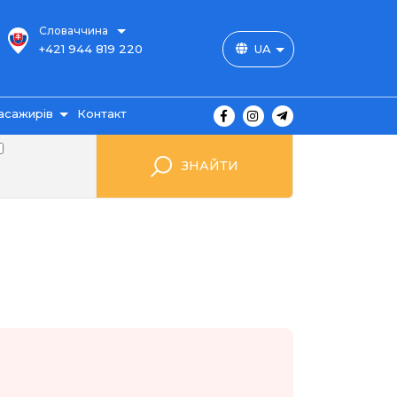
Словаччина
+421 944 819 220
UA
асажирів
Контакт
користувача
ЗНАЙТИ
 club
шрути
витка
одорожі
ення
гуків
ання