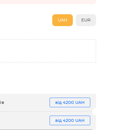
UAH
EUR
їв
від
4200 UAH
від
4200 UAH