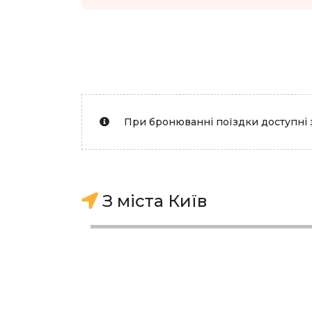
При бронюванні поїздки доступні 
З міста Київ