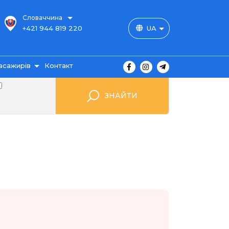
Словаччина
+421 944 819 220
UA
асажирів
Контакт
користувача
ЗНАЙТИ
 club
шрути
витка
одорожі
ення
гуків
ання