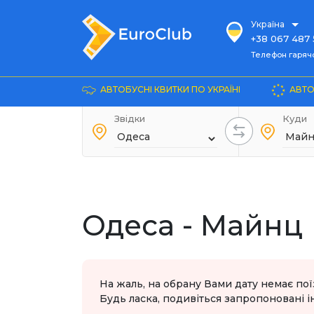
Україна
+38 067 487 
Телефон гарячої ліні
Телефон гарячої
+38 067 885 
Довідка
АВТОБУСНІ КВИТКИ ПО УКРАЇНІ
АВТО
+38 044 486
+38 066 281 
Звідки
Куди
+38 067 240 
+38 093 153 
+38 093 858 
Одеса - Майнц
На жаль, на обрану Вами дату немає пої
Будь ласка, подивіться запропоновані ін