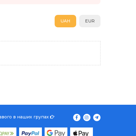
UAH
EUR
кавого в наших групах