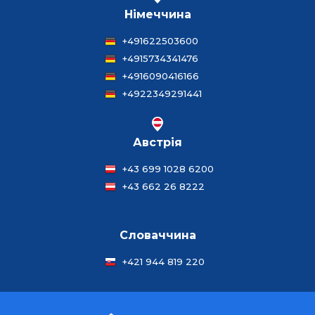
Німеччина
+491622503600
+4915734341476
+4916090416166
+4922349291441
Австрія
+43 699 1028 6200
+43 662 26 8222
Словаччина
+421 944 819 220