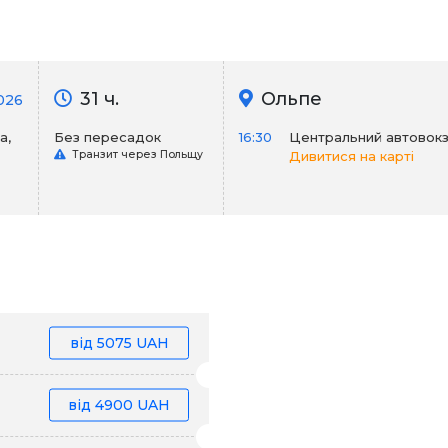
31 ч.
Ольпе
026
а,
Без пересадок
16:30
Центральний автовок
Транзит через Польщу
Дивитися на карті
від
5075 UAH
від
4900 UAH