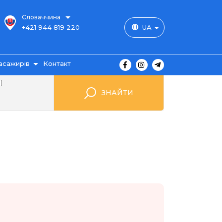
Словаччина
+421 944 819 220
UA
асажирів
Контакт
користувача
ЗНАЙТИ
 club
шрути
витка
одорожі
ення
гуків
ання