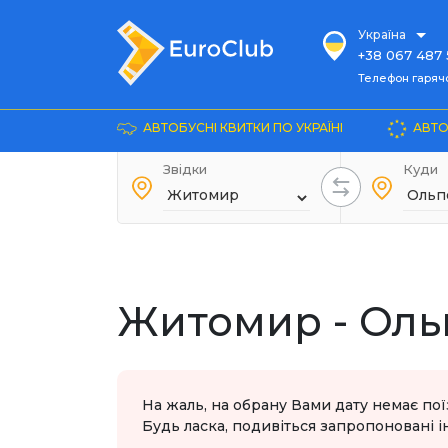
Україна
+38 067 487 
Телефон гарячої ліні
Телефон гарячої
+38 067 885 
Довідка
АВТОБУСНІ КВИТКИ ПО УКРАЇНІ
АВТО
+38 044 486
+38 066 281 
Звідки
Куди
+38 067 240 
+38 093 153 
+38 093 858 
Житомир - Оль
На жаль, на обрану Вами дату немає пої
Будь ласка, подивіться запропоновані ін