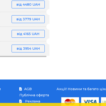
від
4480 UAH
від
3779 UAH
від
4165 UAH
від
3954 UAH
и
AGB
Акції! Новини та багато ці
Публічна оферта
Реклама