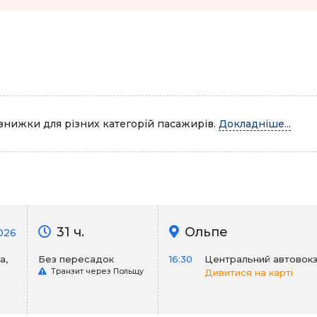
знижки для різних категорій пасажирів.
Докладніше...
31 ч.
Ольпе
026
а,
Без пересадок
16:30
Центральний автовок
Транзит через Польщу
Дивитися на карті