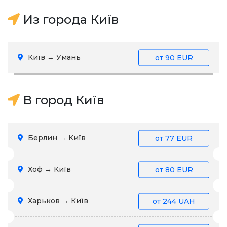
Из города Київ
Київ → Умань
от
90 EUR
В город Київ
Берлин → Київ
от
77 EUR
Хоф → Київ
от
80 EUR
Харьков → Київ
от
244 UAH