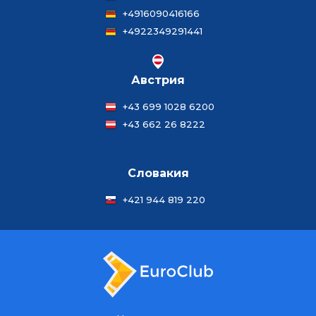
+4916090416166
+4922349291441
Австрия
+43 699 1028 6200
+43 662 26 8222
Словакия
+421 944 819 220